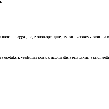
ä.
tetta bloggaajille, Notion-opettajille, sisäisille verkkosivustoille ja 
ää upotuksia, vesileiman poistoa, automaattisia päivityksiä ja prioriteett
.