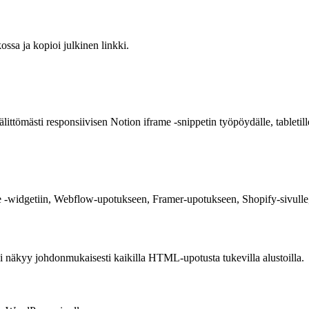
ossa ja kopioi julkinen linkki.
mästi responsiivisen Notion iframe -snippetin työpöydälle, tabletille 
me -widgetiin, Webflow-upotukseen, Framer-upotukseen, Shopify-sivull
 näkyy johdonmukaisesti kaikilla HTML-upotusta tukevilla alustoilla.