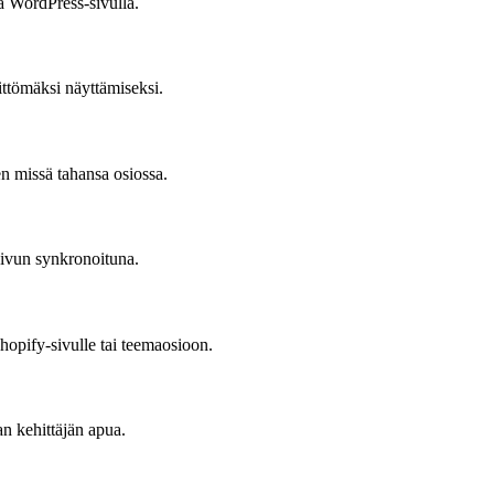
 WordPress-sivulla.
ttömäksi näyttämiseksi.
n missä tahansa osiossa.
sivun synkronoituna.
hopify-sivulle tai teemaosioon.
n kehittäjän apua.