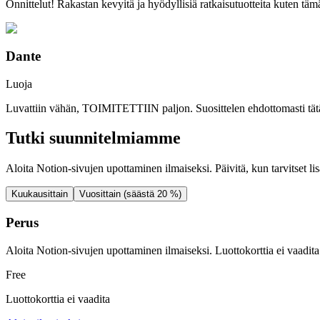
Onnittelut! Rakastan kevyitä ja hyödyllisiä ratkaisutuotteita kuten täm
Dante
Luoja
Luvattiin vähän, TOIMITETTIIN paljon. Suosittelen ehdottomasti tätä tuo
Tutki suunnitelmiamme
Aloita Notion-sivujen upottaminen ilmaiseksi. Päivitä, kun tarvitset lis
Kuukausittain
Vuosittain (säästä 20 %)
Perus
Aloita Notion-sivujen upottaminen ilmaiseksi. Luottokorttia ei vaadita
Free
Luottokorttia ei vaadita