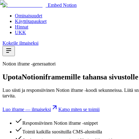
Embed Notion
Ominaisuudet
Käyttötapaukset
Hinnat
UKK
Kokeile ilmaiseksi
Notion iframe -generaattori
Upota
Notion
iframe
mille tahansa sivustolle
Luo siisti ja responsiivinen Notion iframe -koodi sekunneissa. Liitä 
tarvita.
Luo iframe — ilmaiseksi
Katso miten se toimii
Responsiivinen Notion iframe -snippet
Toimii kaikilla suosituilla CMS-alustoilla