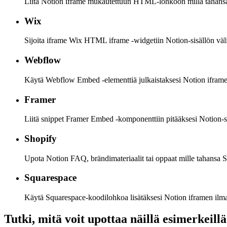
Liitä Notion iframe mukautettuun HTML-lohkoon millä tahansa
Wix
Sijoita iframe Wix HTML iframe -widgetiin Notion-sisällön väli
Webflow
Käytä Webflow Embed -elementtiä julkaistaksesi Notion iframe
Framer
Liitä snippet Framer Embed -komponenttiin pitääksesi Notion-
Shopify
Upota Notion FAQ, brändimateriaalit tai oppaat mille tahansa S
Squarespace
Käytä Squarespace-koodilohkoa lisätäksesi Notion iframen ilma
Tutki, mitä voit upottaa näillä esimerkeillä