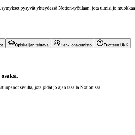
 kysymykset pysyvät yhteydessä Notion-työtilaan, jota tiimisi jo muokkaa
ot
Opiskelijan tehtävä
Henkilöhakemisto
Tuotteen UKK
 osaksi.
tiinpanot sivulta, jota pidät jo ajan tasalla Notionissa.