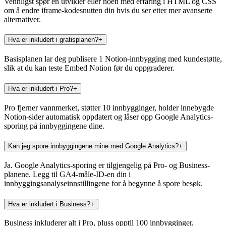
Vennligst spør en utvikler eller noen med erfaring i HTML og CSS
om å endre iframe-kodesnutten din hvis du ser etter mer avanserte
alternativer.
Hva er inkludert i gratisplanen?
+
Basisplanen lar deg publisere 1 Notion-innbygging med kundestøtte,
slik at du kan teste Embed Notion før du oppgraderer.
Hva er inkludert i Pro?
+
Pro fjerner vannmerket, støtter 10 innbygginger, holder innebygde
Notion-sider automatisk oppdatert og låser opp Google Analytics-
sporing på innbyggingene dine.
Kan jeg spore innbyggingene mine med Google Analytics?
+
Ja. Google Analytics-sporing er tilgjengelig på Pro- og Business-
planene. Legg til GA4-måle-ID-en din i
innbyggingsanalyseinnstillingene for å begynne å spore besøk.
Hva er inkludert i Business?
+
Business inkluderer alt i Pro, pluss opptil 100 innbygginger,