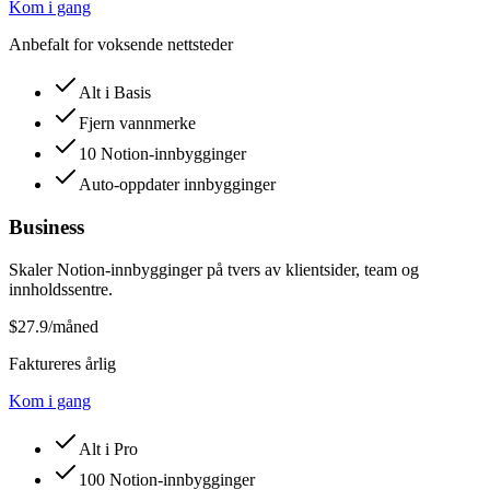
Kom i gang
Anbefalt for voksende nettsteder
Alt i Basis
Fjern vannmerke
10 Notion-innbygginger
Auto-oppdater innbygginger
Business
Skaler Notion-innbygginger på tvers av klientsider, team og
innholdssentre.
$27.9
/måned
Faktureres årlig
Kom i gang
Alt i Pro
100 Notion-innbygginger