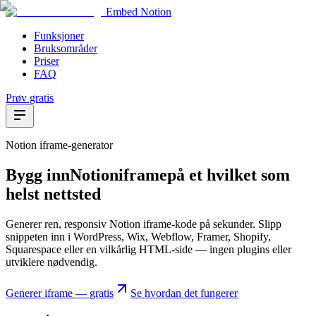
Embed Notion
Funksjoner
Bruksområder
Priser
FAQ
Prøv gratis
Notion iframe-generator
Bygg inn
Notion
iframe
på et hvilket som
helst nettsted
Generer ren, responsiv Notion iframe-kode på sekunder. Slipp
snippeten inn i WordPress, Wix, Webflow, Framer, Shopify,
Squarespace eller en vilkårlig HTML-side — ingen plugins eller
utviklere nødvendig.
Generer iframe — gratis
Se hvordan det fungerer