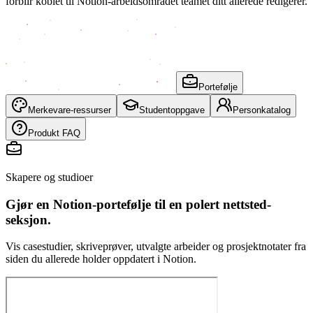
forblir koblet til Notion-arbeidsområdet teamet ditt allerede redigerer.
Portefølje
Merkevare-ressurser
Studentoppgave
Personkatalog
Produkt FAQ
Skapere og studioer
Gjør en Notion-portefølje til en polert nettsted-
seksjon.
Vis casestudier, skriveprøver, utvalgte arbeider og prosjektnotater fra
siden du allerede holder oppdatert i Notion.