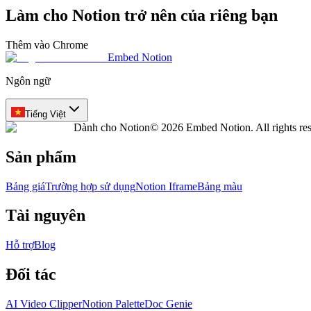
Làm cho Notion trở nên của riêng bạn
Thêm vào Chrome
Embed Notion
Ngôn ngữ
Tiếng Việt
Dành cho Notion
© 2026 Embed Notion. All rights re
Sản phẩm
Bảng giá
Trường hợp sử dụng
Notion Iframe
Bảng màu
Tài nguyên
Hỗ trợ
Blog
Đối tác
AI Video Clipper
Notion Palette
Doc Genie