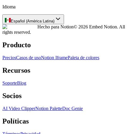
Idioma
Español (América Latina)
Hecho para Notion
© 2026 Embed Notion. All
rights reserved.
Producto
Precios
Casos de uso
Notion Iframe
Paleta de colores
Recursos
Soporte
Blog
Socios
AI Video Clipper
Notion Palette
Doc Genie
Políticas
Términos
Privacidad