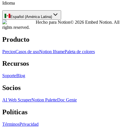
Idioma
Español (América Latina)
Hecho para Notion
© 2026 Embed Notion. All
rights reserved.
Producto
Precios
Casos de uso
Notion Iframe
Paleta de colores
Recursos
Soporte
Blog
Socios
AI Web Scraper
Notion Palette
Doc Genie
Políticas
Términos
Privacidad