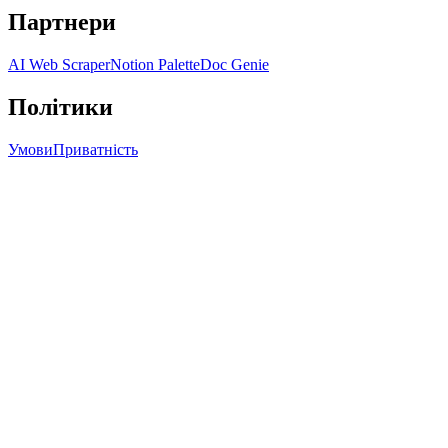
Партнери
AI Web Scraper
Notion Palette
Doc Genie
Політики
Умови
Приватність