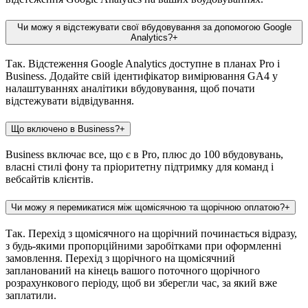
Чи можу я відстежувати свої вбудовування за допомогою Google
Analytics?
+
Так. Відстеження Google Analytics доступне в планах Pro і
Business. Додайте свій ідентифікатор вимірювання GA4 у
налаштуваннях аналітики вбудовування, щоб почати
відстежувати відвідування.
Що включено в Business?
+
Business включає все, що є в Pro, плюс до 100 вбудовувань,
власні стилі фону та пріоритетну підтримку для команд і
вебсайтів клієнтів.
Чи можу я перемикатися між щомісячною та щорічною оплатою?
+
Так. Перехід з щомісячного на щорічний починається відразу,
з будь-якими пропорційними заробітками при оформленні
замовлення. Перехід з щорічного на щомісячний
запланований на кінець вашого поточного щорічного
розрахункового періоду, щоб ви зберегли час, за який вже
заплатили.