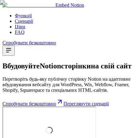
Embed Notion
Функції
Сценарії
Ціни
FAQ
Спробувати безкоштовно
Вбудовуйте
Notion
сторінки
на свій сайт
Перетворіть будь-яку публічну сторінку Notion на адаптивне
вбудовування вебсайту для WordPress, Wix, Webflow, Framer,
Shopify, Squarespace та спеціальних HTML-сайтів.
Спробувати безкоштовно
Переглянути сценарії