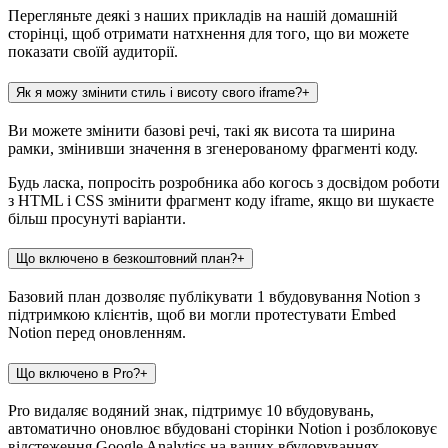
Перегляньте деякі з наших прикладів на нашій домашній
сторінці, щоб отримати натхнення для того, що ви можете
показати своїй аудиторії.
Як я можу змінити стиль і висоту свого iframe?
+
Ви можете змінити базові речі, такі як висота та ширина
рамки, змінивши значення в згенерованому фрагменті коду.
Будь ласка, попросіть розробника або когось з досвідом роботи
з HTML і CSS змінити фрагмент коду iframe, якщо ви шукаєте
більш просунуті варіанти.
Що включено в безкоштовний план?
+
Базовий план дозволяє публікувати 1 вбудовування Notion з
підтримкою клієнтів, щоб ви могли протестувати Embed
Notion перед оновленням.
Що включено в Pro?
+
Pro видаляє водяний знак, підтримує 10 вбудовувань,
автоматично оновлює вбудовані сторінки Notion і розблоковує
відстеження Google Analytics на ваших вбудовуваннях.