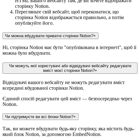
HTML вашого вебсайту там, де ви хочете відображати
сторінку Notion.
Перегляньте свій вебсайт, щоб переконатися, що
сторінка Notion відображається правильно, а потім
опублікуйте його.
Чи можна вбудувати приватні сторінки Notion?
+
Ні, сторінка Notion має бути "опублікована в інтернеті", щоб її
можна було вбудувати.
Чи можуть мої користувачі або відвідувачі вебсайту редагувати
вміст моєї сторінки Notion?
+
Відвідувачі вашого вебсайту не можуть редагувати вміст
всередині вбудованої сторінки Notion.
Єдиний спосіб редагувати цей вміст — безпосередньо через
Notion.
Чи підтримуєте ви всі блоки Notion?
+
Так, ви можете вбудувати будь-яку сторінку, яка містить будь-
який блок Notion, за допомогою EmbedNotion.