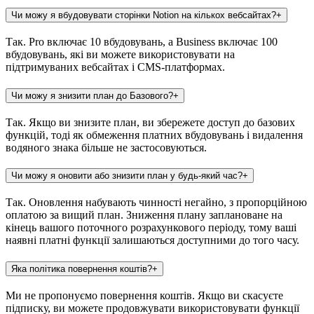
Чи можу я вбудовувати сторінки Notion на кількох вебсайтах?
+
Так. Pro включає 10 вбудовувань, а Business включає 100
вбудовувань, які ви можете використовувати на
підтримуваних вебсайтах і CMS-платформах.
Чи можу я знизити план до Базового?
+
Так. Якщо ви знизите план, ви збережете доступ до базових
функцій, тоді як обмеження платних вбудовувань і видалення
водяного знака більше не застосовуються.
Чи можу я оновити або знизити план у будь-який час?
+
Так. Оновлення набувають чинності негайно, з пропорційною
оплатою за вищий план. Зниження плану заплановане на
кінець вашого поточного розрахункового періоду, тому ваші
наявні платні функції залишаються доступними до того часу.
Яка політика повернення коштів?
+
Ми не пропонуємо повернення коштів. Якщо ви скасуєте
підписку, ви можете продовжувати використовувати функції