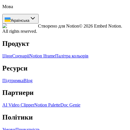
Мова
Українська
Створено для Notion
© 2026 Embed Notion.
All rights reserved.
Продукт
Ціни
Сценарії
Notion Iframe
Палітра кольорів
Ресурси
Підтримка
Blog
Партнери
AI Video Clipper
Notion Palette
Doc Genie
Політики
Умови
Приватність