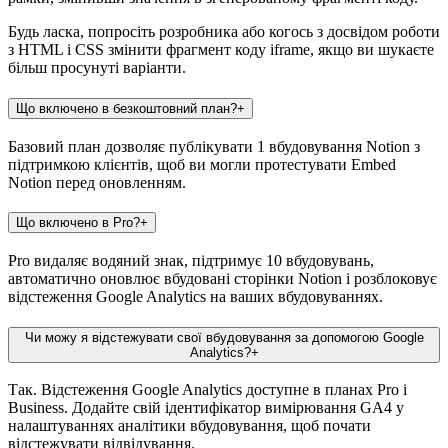
Будь ласка, попросіть розробника або когось з досвідом роботи
з HTML і CSS змінити фрагмент коду iframe, якщо ви шукаєте
більш просунуті варіанти.
Що включено в безкоштовний план?
+
Базовий план дозволяє публікувати 1 вбудовування Notion з
підтримкою клієнтів, щоб ви могли протестувати Embed
Notion перед оновленням.
Що включено в Pro?
+
Pro видаляє водяний знак, підтримує 10 вбудовувань,
автоматично оновлює вбудовані сторінки Notion і розблоковує
відстеження Google Analytics на ваших вбудовуваннях.
Чи можу я відстежувати свої вбудовування за допомогою Google
Analytics?
+
Так. Відстеження Google Analytics доступне в планах Pro і
Business. Додайте свій ідентифікатор вимірювання GA4 у
налаштуваннях аналітики вбудовування, щоб почати
відстежувати відвідування.