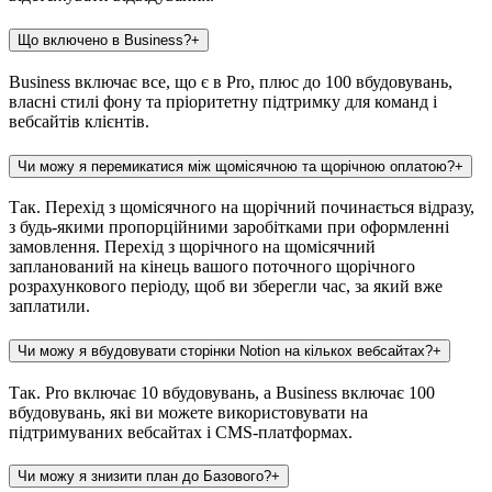
Що включено в Business?
+
Business включає все, що є в Pro, плюс до 100 вбудовувань,
власні стилі фону та пріоритетну підтримку для команд і
вебсайтів клієнтів.
Чи можу я перемикатися між щомісячною та щорічною оплатою?
+
Так. Перехід з щомісячного на щорічний починається відразу,
з будь-якими пропорційними заробітками при оформленні
замовлення. Перехід з щорічного на щомісячний
запланований на кінець вашого поточного щорічного
розрахункового періоду, щоб ви зберегли час, за який вже
заплатили.
Чи можу я вбудовувати сторінки Notion на кількох вебсайтах?
+
Так. Pro включає 10 вбудовувань, а Business включає 100
вбудовувань, які ви можете використовувати на
підтримуваних вебсайтах і CMS-платформах.
Чи можу я знизити план до Базового?
+