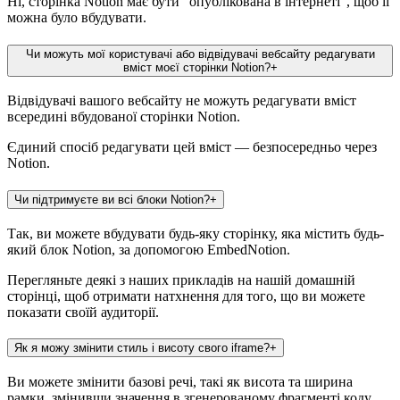
Ні, сторінка Notion має бути "опублікована в інтернеті", щоб її
можна було вбудувати.
Чи можуть мої користувачі або відвідувачі вебсайту редагувати
вміст моєї сторінки Notion?
+
Відвідувачі вашого вебсайту не можуть редагувати вміст
всередині вбудованої сторінки Notion.
Єдиний спосіб редагувати цей вміст — безпосередньо через
Notion.
Чи підтримуєте ви всі блоки Notion?
+
Так, ви можете вбудувати будь-яку сторінку, яка містить будь-
який блок Notion, за допомогою EmbedNotion.
Перегляньте деякі з наших прикладів на нашій домашній
сторінці, щоб отримати натхнення для того, що ви можете
показати своїй аудиторії.
Як я можу змінити стиль і висоту свого iframe?
+
Ви можете змінити базові речі, такі як висота та ширина
рамки, змінивши значення в згенерованому фрагменті коду.